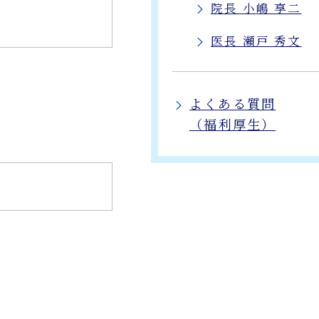
院長 小嶋 享二
医長 瀬戸 秀文
よくある質問
（福利厚生）